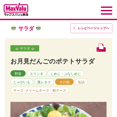
サラダ
レシピページトップ
へ
サラダ
お月見だんごのポテトサラダ
野菜
エリンギ
しめじ・ぶなしめじ
じゃがいも
葉レタス
その他
缶詰
チーズ･クリームチーズ・粉チーズ