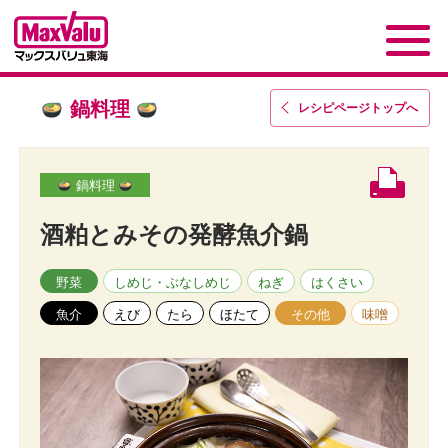
鍋料理
レシピページトップ
へ
鍋料理
酒粕とみその発酵魚介鍋
野菜
しめじ・ぶなしめじ
ねぎ
はくさい
魚介
えび
たら
ほたて
その他
味噌