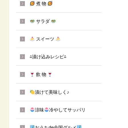
煮 物
サラダ
スイーツ
⁂漬け込みレシピ⁂
飲 物
漬けて美味しく♪
涼味
冷やしてサッパリ
おうちde全国グルメ