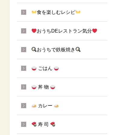
食を楽しむレシピ
おうちDEレストラン気分
おうちで鉄板焼き
ごはん
丼 物
カレー
寿 司