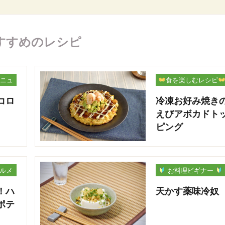
すすめのレシピ
ニュ
食を楽しむレシピ
コロ
冷凍お好み焼き
えびアボカドト
ピング
グルメ
お料理ビギナー
！ハ
天かす薬味冷奴
ポテ