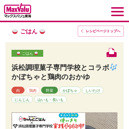
ごはん
レシピページトップ
へ
ごはん
浜松調理菓子専門学校とコラボ
かぼちゃと鶏肉のおかゆ
肉
鶏肉
野菜
かぼちゃ
しいたけ
にんじん
山いも・長いも