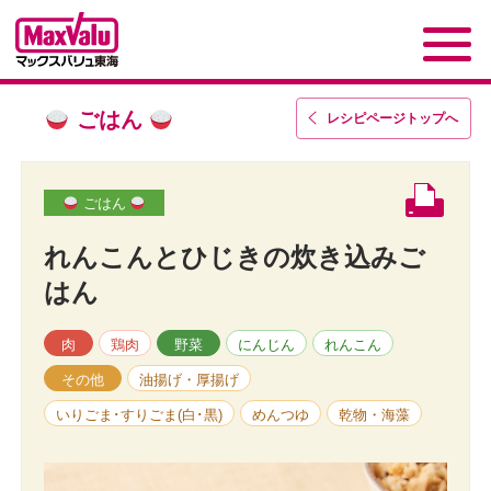
ごはん
レシピページトップ
へ
ごはん
れんこんとひじきの炊き込みご
はん
肉
鶏肉
野菜
にんじん
れんこん
その他
油揚げ・厚揚げ
いりごま･すりごま(白･黒)
めんつゆ
乾物・海藻