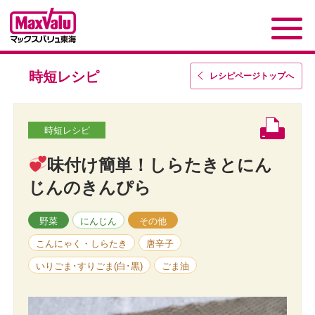
時短レシピ
レシピページトップ
へ
時短レシピ
味付け簡単！しらたきとにん
じんのきんぴら
野菜
にんじん
その他
こんにゃく・しらたき
唐辛子
いりごま･すりごま(白･黒)
ごま油