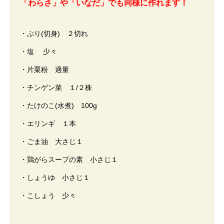
「わらさ」や「いなだ」でも同様に作れます！
・ぶり(切身) ２切れ
・塩 少々
・片栗粉 適量
・チンゲン菜 １/２株
・たけのこ(水煮) 100g
・エリンギ １本
・ごま油 大さじ１
・鶏がらスープの素 小さじ１
・しょうゆ 小さじ１
・こしょう 少々