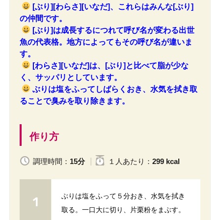
[ぶり][わらさ][いなだ]、これらはみんな[ぶり]
の仲間です。
[ぶり]は成長するにつれて呼び名が変わる出世
魚の代表格。
地方によってもその呼び名が違いま
す。
[わらさ][いなだ]は、[ぶり]と比べて脂が少な
く、サッパリとしています。
ぶりは塩をふってしばらくおき、水気を拭き取
ることで臭みを取り除きます。
作り方
調理時間：
15分
１人
あたり
：
299 kcal
ぶりは塩をふって５分おき、水気を拭き
取る。一口大に切り、片栗粉をまぶす。