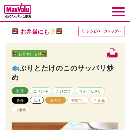
お弁当にも
レシピページトップ
へ
お弁当にも
ぶりとたけのこのサッパリ炒
め
野菜
エリンギ
たけのこ
ちんげんさい
魚介
ぶり
その他
中華だし
ごま油
片栗粉