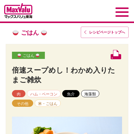
ごはん
レシピページトップ
へ
ごはん
倍速スープめし！わかめ入りた
まご雑炊
肉
ハム・ベーコン
魚介
海藻類
その他
米・ごはん