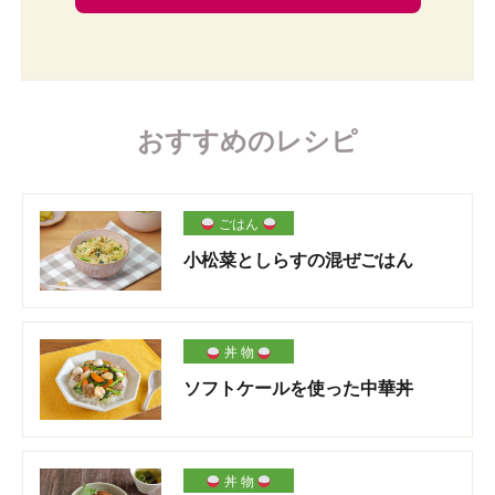
おすすめのレシピ
ごはん
小松菜としらすの混ぜごはん
丼 物
ソフトケールを使った中華丼
丼 物