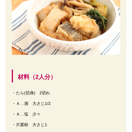
材料（2人分）
・たら(切身) 2切れ
・Ａ…酒 大さじ1/2
・Ａ…塩 少々
・片栗粉 大さじ1