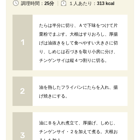
調理時間：
25分
１人
あたり
：
313 kcal
たらは半分に切り、Ａで下味をつけて片
栗粉でまぶす。大根はすりおろし、厚揚
げは油抜きをして食べやすい大きさに切
り、しめじは石づきを取り小房に分け、
チンゲンサイは縦４つ割りに切る。
油を熱したフライパンにたらを入れ、揚
げ焼きにする。
油にＢを入れ煮立て、厚揚げ、しめじ、
チンゲンサイ・２を加えて煮る。大根お