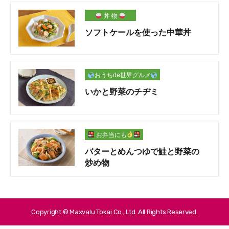
丼 物
ソフトケールを使った中華丼
おうちde世界グルメ
いかと野菜のチヂミ
お弁当にも
バターとめんつゆで鮭と野菜の
炒め物
Copyright © Maxvalu Tokai Co., Ltd. All Rights Reserved.