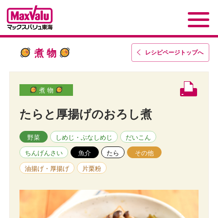
煮 物
レシピページトップ
へ
煮 物
たらと厚揚げのおろし煮
野菜
しめじ・ぶなしめじ
だいこん
ちんげんさい
魚介
たら
その他
油揚げ・厚揚げ
片栗粉