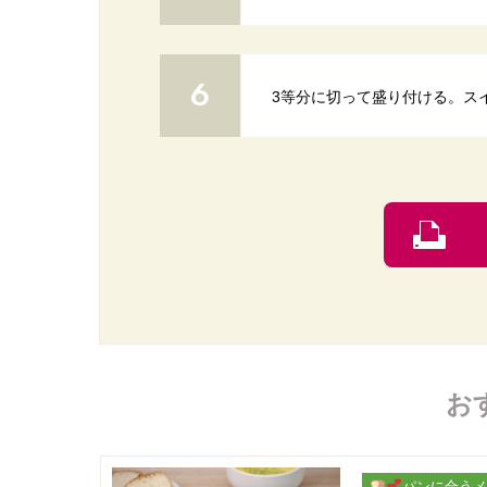
3等分に切って盛り付ける。ス
お
パンに合うメ