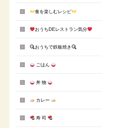
食を楽しむレシピ
おうちDEレストラン気分
おうちで鉄板焼き
ごはん
丼 物
カレー
寿 司