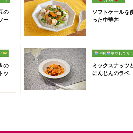
豆の
ソフトケールを
ソー
った中華丼
ピ
涼味
冷やしてサ
パリ
きの
ミックスナッツ
トッ
にんじんのラペ