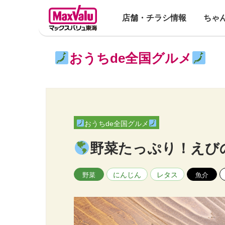
店舗・チラシ情報
ちゃ
おうちde全国グルメ
おうちde全国グルメ
野菜たっぷり！えび
にんじん
レタス
野菜
魚介