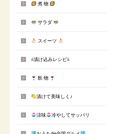
煮 物
サラダ
スイーツ
⁂漬け込みレシピ⁂
飲 物
漬けて美味しく♪
涼味
冷やしてサッパリ
おうちde全国グルメ