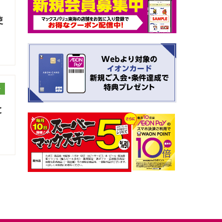
使
ッ
と