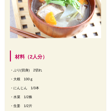
材料（2人分）
・ぶり(切身) 2切れ
・大根 100ｇ
・にんじん 1/3本
・水菜 1/2株
・生姜 1/2片