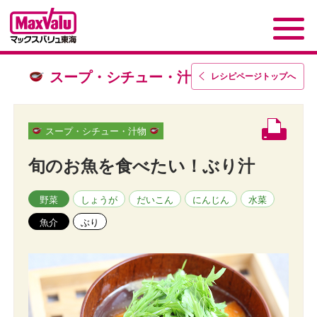
スープ・シチュー・汁物
レシピページトップ
へ
スープ・シチュー・汁物
旬のお魚を食べたい！ぶり汁
野菜
しょうが
だいこん
にんじん
水菜
魚介
ぶり