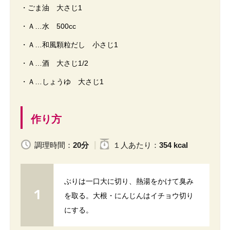
・ごま油 大さじ1
・Ａ…水 500cc
・Ａ…和風顆粒だし 小さじ1
・Ａ…酒 大さじ1/2
・Ａ…しょうゆ 大さじ1
作り方
調理時間：
20分
１人
あたり
：
354 kcal
ぶりは一口大に切り、熱湯をかけて臭み
を取る。大根・にんじんはイチョウ切り
にする。