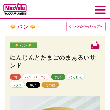
パ ン
レシピページトップ
へ
パ ン
にんじんとたまごのまぁるいサ
ンド
肉
ハム・ベーコン
野菜
にんじん
レタス
魚介
その他