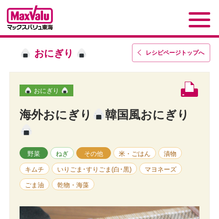
おにぎり
レシピページトップ
へ
おにぎり
海外おにぎり
韓国風おにぎり
野菜
ねぎ
その他
米・ごはん
漬物
キムチ
いりごま･すりごま(白･黒)
マヨネーズ
ごま油
乾物・海藻