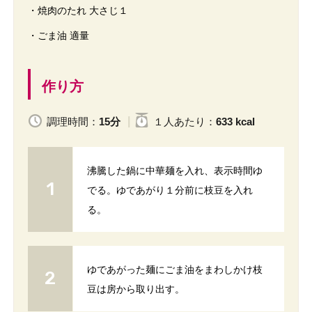
・焼肉のたれ 大さじ１
・ごま油 適量
作り方
調理時間：
15分
１人
あたり
：
633 kcal
沸騰した鍋に中華麺を入れ、表示時間ゆ
でる。ゆであがり１分前に枝豆を入れ
る。
ゆであがった麺にごま油をまわしかけ枝
豆は房から取り出す。