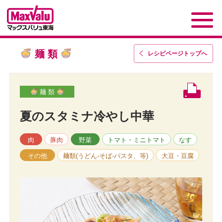
麺 類
レシピページトップ
へ
麺 類
夏のスタミナ冷やし中華
肉
豚肉
野菜
トマト・ミニトマト
なす
その他
麺類(うどん-そば-パスタ、等)
大豆・豆腐