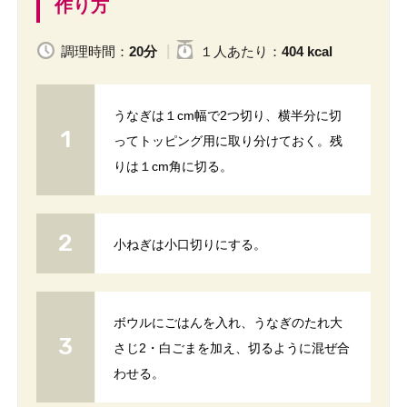
作り方
調理時間：
20分
１人
あたり
：
404 kcal
うなぎは１cm幅で2つ切り、横半分に切
ってトッピング用に取り分けておく。残
りは１cm角に切る。
小ねぎは小口切りにする。
ボウルにごはんを入れ、うなぎのたれ大
さじ2・白ごまを加え、切るように混ぜ合
わせる。