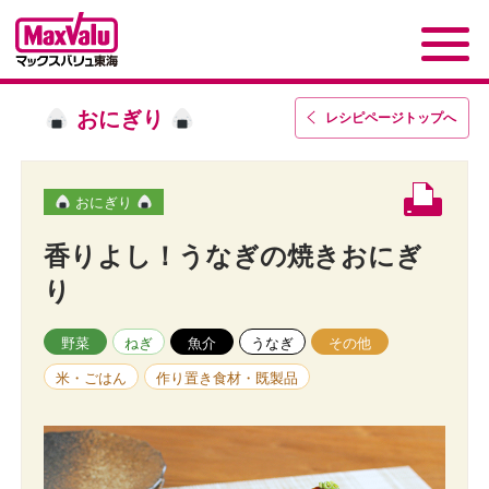
おにぎり
レシピページトップ
へ
おにぎり
香りよし！うなぎの焼きおにぎ
り
野菜
ねぎ
魚介
うなぎ
その他
米・ごはん
作り置き食材・既製品