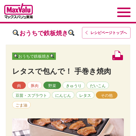
おうちで鉄板焼き
レシピページトップ
へ
おうちで鉄板焼き
レタスで包んで！ 手巻き焼肉
肉
豚肉
野菜
きゅうり
だいこん
豆苗・スプラウト
にんじん
レタス
その他
ごま油