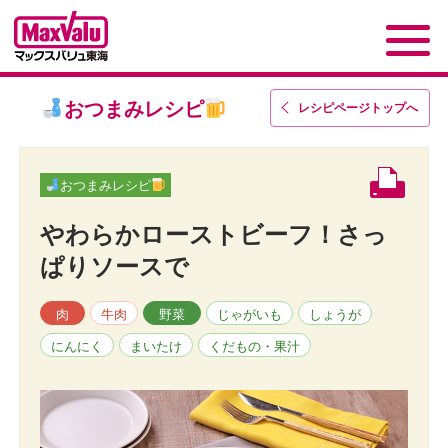
おつまみレシピ
レシピページトップ
へ
おつまみレシピ
やわらかローストビーフ！さっ
ぱりソースで
肉
牛肉
野菜
じゃがいも
しょうが
にんにく
まいたけ
くだもの・果汁