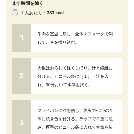
ます時間を除く
１人
あたり
：
383 kcal
牛肉を室温に戻し、全体をフォークで刺
して、Ａを擦り込む。
大根はおろして軽くしぼり、汁と繊維に
分ける。ビニール袋に［１］・汁を入
れ、30分おいて水気を拭く。
フライパンに油を熱し、強火で<２>の全
体に焼き色を付ける。ラップで２重に包
み、厚手のビニール袋に入れて空気を抜