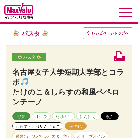
パスタ
レシピページトップ
へ
パスタ
名古屋女子大学短期大学部とコラ
ボ
たけのこ＆しらすの和風ペペロ
ンチーノ
野菜
オクラ
たけのこ
にんにく
魚介
しらす・ちりめんじゃこ
その他
麺類(うどん-そば-パスタ、等)
オリーブオイル