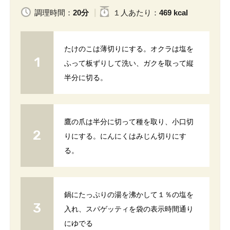
調理時間：
20分
１人
あたり
：
469 kcal
たけのこは薄切りにする。オクラは塩を
ふって板ずりして洗い、ガクを取って縦
半分に切る。
鷹の爪は半分に切って種を取り、小口切
りにする。にんにくはみじん切りにす
る。
鍋にたっぷりの湯を沸かして１％の塩を
入れ、スパゲッティを袋の表示時間通り
にゆでる