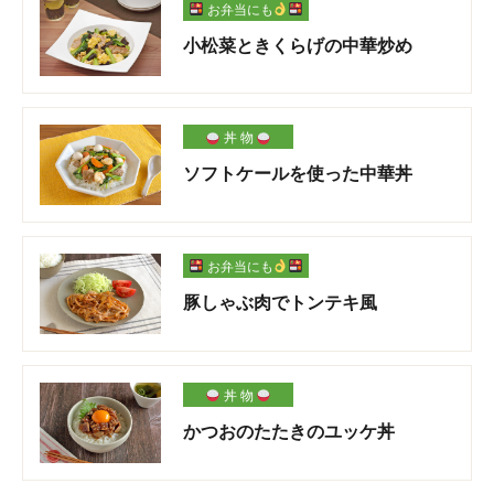
お弁当にも
小松菜ときくらげの中華炒め
丼 物
ソフトケールを使った中華丼
お弁当にも
豚しゃぶ肉でトンテキ風
丼 物
かつおのたたきのユッケ丼