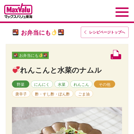
お弁当にも
レシピページトップ
へ
お弁当にも
れんこんと水菜のナムル
野菜
にんにく
水菜
れんこん
その他
唐辛子
酢・すし酢・ぽん酢
ごま油