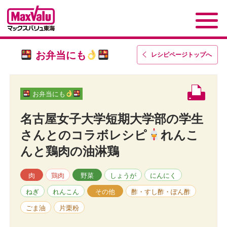
お弁当にも
レシピページトップ
へ
お弁当にも
名古屋女子大学短期大学部の学生
さんとのコラボレシピ
れんこ
んと鶏肉の油淋鶏
肉
鶏肉
野菜
しょうが
にんにく
ねぎ
れんこん
その他
酢・すし酢・ぽん酢
ごま油
片栗粉