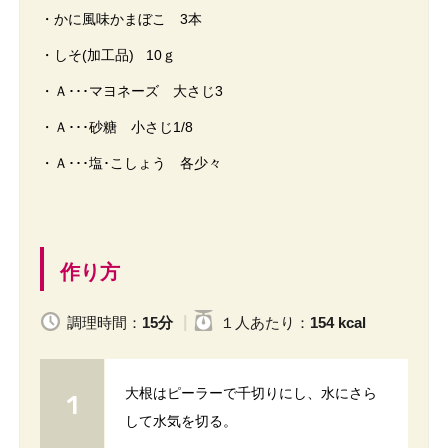
・かに風味かまぼこ 3本
・しそ(加工品) 10ｇ
・Ａ･･･マヨネーズ 大さじ3
・Ａ･･･砂糖 小さじ1/8
・Ａ･･･塩･こしょう 各少々
作り方
調理時間：
15分
１人
あたり
：
154 kcal
大根はピーラーで千切りにし、水にさら
して水気を切る。