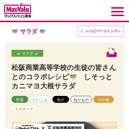
サラダ
レシピページトップ
へ
サラダ
松阪商業高等学校の生徒の皆さん
とのコラボレシピ
しそっと
カニマヨ大根サラダ
野菜
だいこん
魚介
ねりもの
その他
マヨネーズ