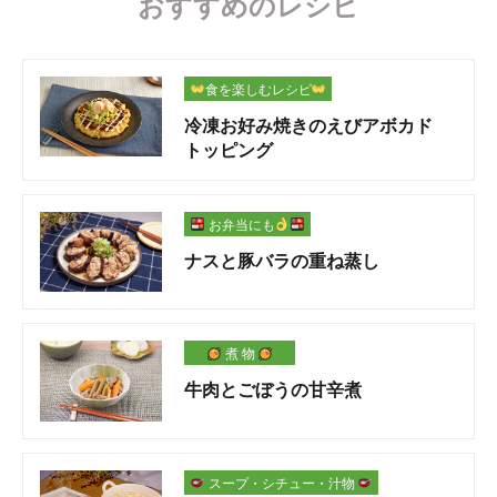
おすすめのレシピ
食を楽しむレシピ
冷凍お好み焼きのえびアボカド
トッピング
お弁当にも
ナスと豚バラの重ね蒸し
煮 物
牛肉とごぼうの甘辛煮
スープ・シチュー・汁物