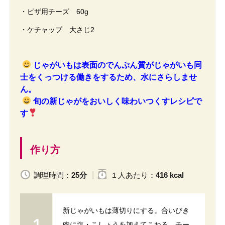
・ピザ用チーズ 60g
・ケチャップ 大さじ2
じゃがいもは表面のでんぷん質がじゃがいも同
士をくっつける働きをするため、水にさらしませ
ん。
旬の新じゃがをおいしく味わいつくすレシピで
す
作り方
調理時間：
25分
１人
あたり
：
416 kcal
新じゃがいもは薄切りにする。合いびき
肉に塩・こしょうを加えてこねる。チー