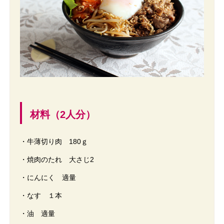
材料（2人分）
・牛薄切り肉 180ｇ
・焼肉のたれ 大さじ2
・にんにく 適量
・なす １本
・油 適量