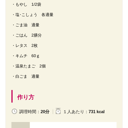
・もやし 1/2袋
・塩･こしょう 各適量
・ごま油 適量
・ごはん 2膳分
・レタス 2枚
・キムチ 60ｇ
・温泉たまご 2個
・白ごま 適量
作り方
調理時間：
20分
１人
あたり
：
731 kcal