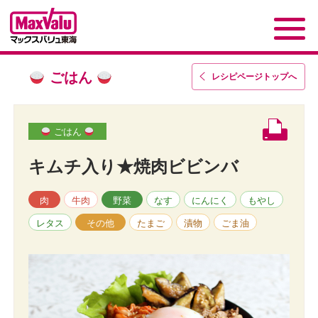
ごはん
レシピページトップ
へ
ごはん
キムチ入り★焼肉ビビンバ
肉
牛肉
野菜
なす
にんにく
もやし
レタス
その他
たまご
漬物
ごま油