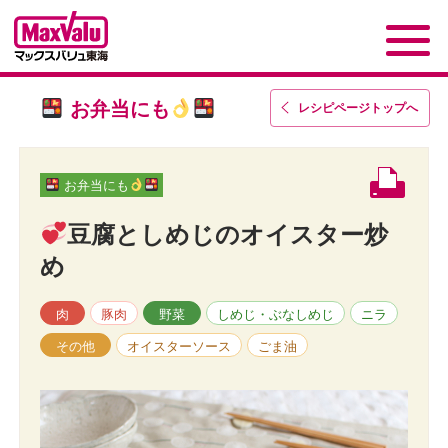
お弁当にも
レシピページトップ
へ
お弁当にも
豆腐としめじのオイスター炒
め
肉
豚肉
野菜
しめじ・ぶなしめじ
ニラ
その他
オイスターソース
ごま油