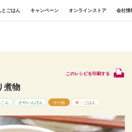
んとごはん
キャンペーン
オンラインストア
会社情
このレシピを印刷する
り煮物
んこん
さやいんげん
米・ごはん
その他