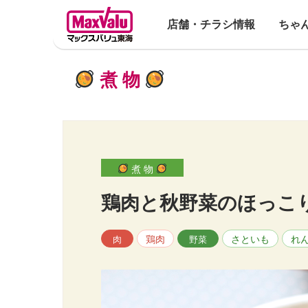
店舗・チラシ情報
ちゃ
煮 物
煮 物
鶏肉と秋野菜のほっこ
鶏肉
さといも
れ
肉
野菜