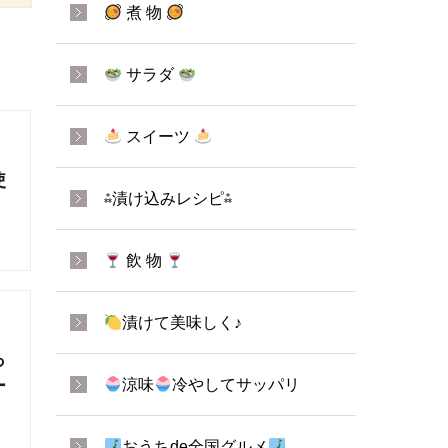
煮 物
サラダ
スイーツ
使
⁂漬け込みレシピ⁂
飲 物
漬けて美味しく♪
っ
涼味
冷やしてサッパリ
ー
おうちde全国グルメ