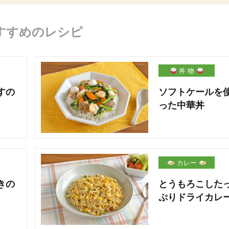
すすめのレシピ
丼 物
すの
ソフトケールを
った中華丼
カレー
きの
とうもろこした
ぷりドライカレ