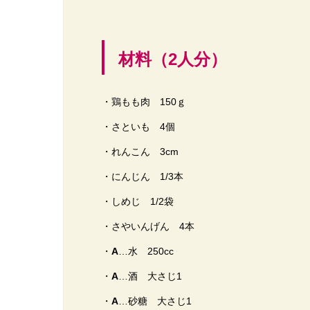
材料（2人分）
・鶏もも肉 150ｇ
・さといも 4個
・れんこん 3cm
・にんじん 1/3本
・しめじ 1/2袋
・さやいんげん 4本
・
A
…水 250cc
・
A
…酒 大さじ1
・
A
…砂糖 大さじ1