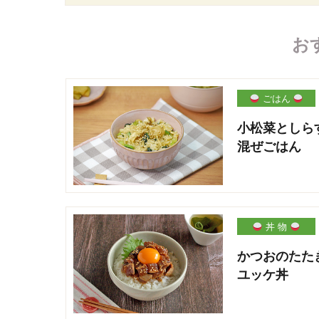
お
ごはん
小松菜としら
混ぜごはん
丼 物
かつおのたた
ユッケ丼