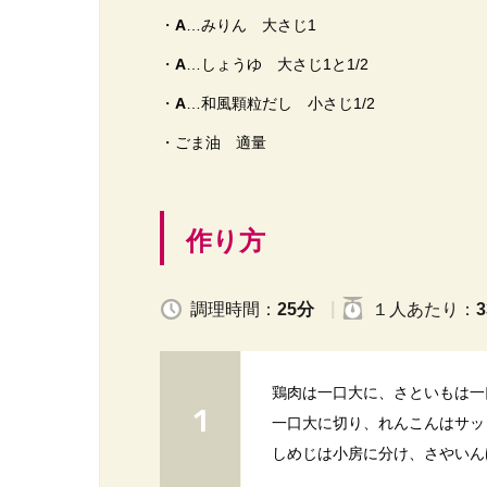
・
A
…みりん 大さじ1
・
A
…しょうゆ 大さじ1と1/2
・
A
…和風顆粒だし 小さじ1/2
・ごま油 適量
作り方
調理時間：
25分
１人
あたり
：
3
鶏肉は一口大に、さといもは一
一口大に切り、れんこんはサッ
しめじは小房に分け、さやいん