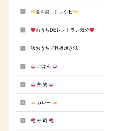
食を楽しむレシピ
おうちDEレストラン気分
おうちで鉄板焼き
ごはん
丼 物
カレー
寿 司