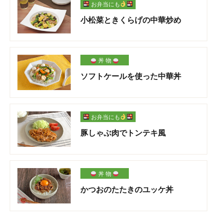
お弁当にも
小松菜ときくらげの中華炒め
丼 物
ソフトケールを使った中華丼
お弁当にも
豚しゃぶ肉でトンテキ風
丼 物
かつおのたたきのユッケ丼