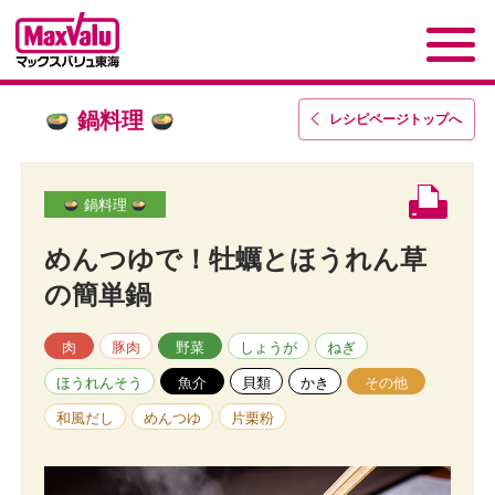
鍋料理
レシピページトップ
へ
鍋料理
めんつゆで！牡蠣とほうれん草
の簡単鍋
肉
豚肉
野菜
しょうが
ねぎ
ほうれんそう
魚介
貝類
かき
その他
和風だし
めんつゆ
片栗粉