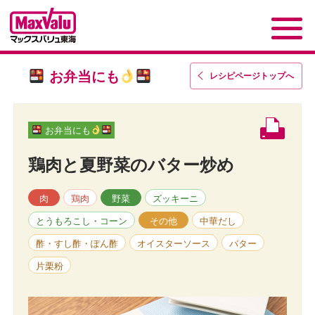
お弁当にも
レシピページトップ
へ
お弁当にも
鶏肉と夏野菜のバター炒め
肉
鶏肉
野菜
ズッキーニ
とうもろこし・コーン
その他
中華だし
酢・すし酢・ぽん酢
オイスターソース
バター
片栗粉