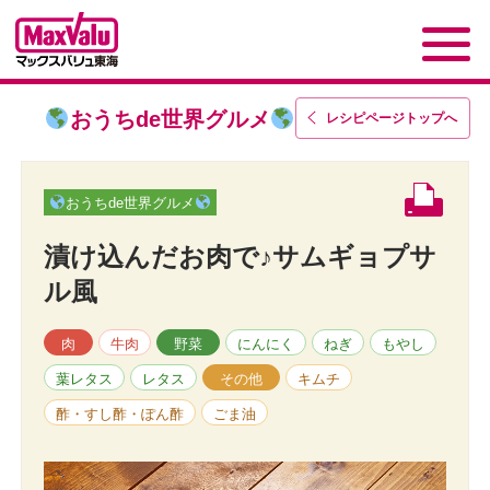
おうちde世界グルメ
レシピページトップ
へ
おうちde世界グルメ
漬け込んだお肉で♪サムギョプサ
ル風
肉
牛肉
野菜
にんにく
ねぎ
もやし
葉レタス
レタス
その他
キムチ
酢・すし酢・ぽん酢
ごま油