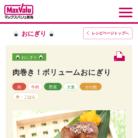
おにぎり
レシピページトップ
へ
おにぎり
肉巻き！ボリュームおにぎり
肉
牛肉
野菜
大葉
その他
米・ごはん