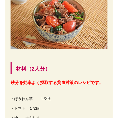
材料（2人分）
鉄分を効率よく摂取する貧血対策のレシピです。
・ほうれん草 １/2袋
・トマト １/2個
・油 大さじ１