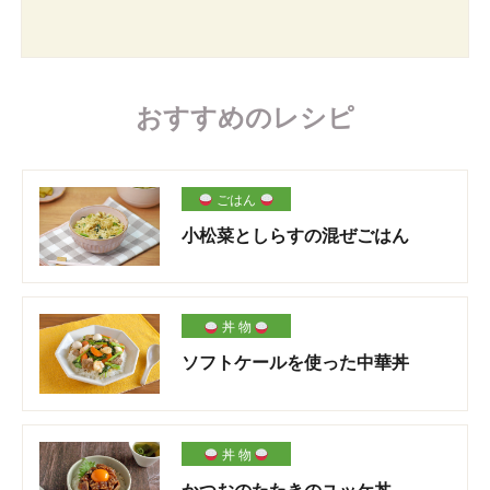
おすすめのレシピ
ごはん
小松菜としらすの混ぜごはん
丼 物
ソフトケールを使った中華丼
丼 物