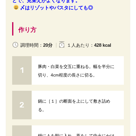
とで、見栄えがよくなります。
〆はリゾットやパスタにしても◎
作り方
調理時間：
20分
１人
あたり
：
428 kcal
豚肉・白菜を交互に重ねる。幅を半分に
切り、4cm程度の長さに切る。
鍋に［１］の断面を上にして敷き詰め
る。
鍋にＡを順に入れ、蓋をして中火にかけ