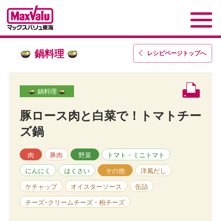
鍋料理
レシピページトップ
へ
鍋料理
豚ロース肉と白菜で！トマトチー
ズ鍋
肉
豚肉
野菜
トマト・ミニトマト
にんにく
はくさい
その他
洋風だし
ケチャップ
オイスターソース
缶詰
チーズ･クリームチーズ・粉チーズ