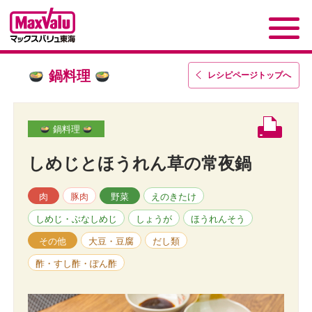
鍋料理
レシピページトップ
へ
鍋料理
しめじとほうれん草の常夜鍋
肉
豚肉
野菜
えのきたけ
しめじ・ぶなしめじ
しょうが
ほうれんそう
その他
大豆・豆腐
だし類
酢・すし酢・ぽん酢