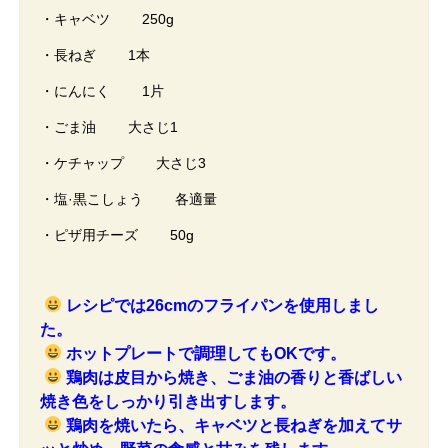
・キャベツ 250g
・長ねぎ 1本
・にんにく 1片
・ごま油 大さじ1
・ケチャップ 大さじ3
・塩·黒こしょう 各適量
・ピザ用チーズ 50g
レシピでは26cmのフライパンを使用しまし
た。
ホットプレートで調理してもOKです。
鶏肉は皮目から焼き、ごま油の香りと香ばしい
焼き色をしっかり引き出すします。
鶏肉を焼いたら、キャベツと長ねぎを加えてサ