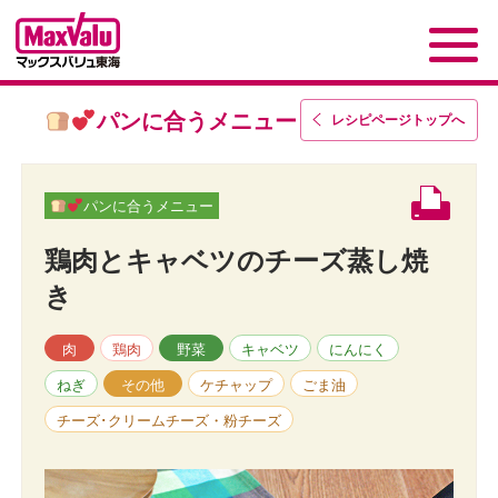
パンに合うメニュー
レシピページトップ
へ
パンに合うメニュー
鶏肉とキャベツのチーズ蒸し焼
き
肉
鶏肉
野菜
キャベツ
にんにく
ねぎ
その他
ケチャップ
ごま油
チーズ･クリームチーズ・粉チーズ