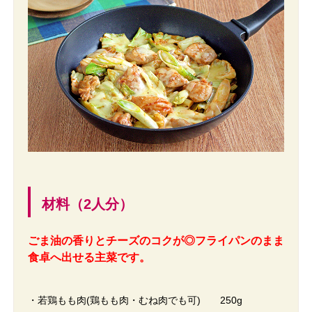
材料（2人分）
ごま油の香りとチーズのコクが◎フライパンのまま
食卓へ出せる主菜です。
・若鶏もも肉(鶏もも肉・むね肉でも可) 250g