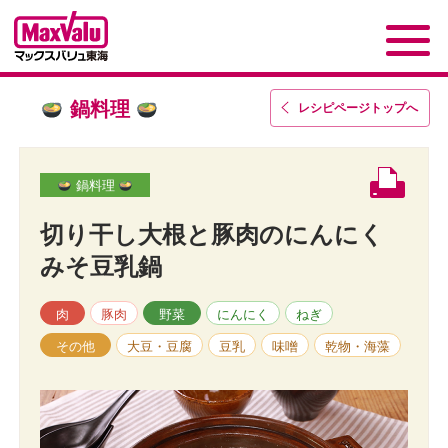
鍋料理
レシピページトップ
へ
鍋料理
切り干し大根と豚肉のにんにく
みそ豆乳鍋
肉
豚肉
野菜
にんにく
ねぎ
その他
大豆・豆腐
豆乳
味噌
乾物・海藻