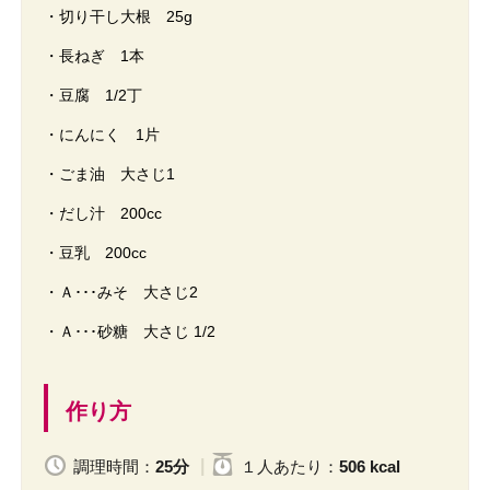
・切り干し大根 25g
・長ねぎ 1本
・豆腐 1/2丁
・にんにく 1片
・ごま油 大さじ1
・だし汁 200cc
・豆乳 200cc
・Ａ･･･みそ 大さじ2
・Ａ･･･砂糖 大さじ 1/2
作り方
調理時間：
25分
１人
あたり
：
506 kcal