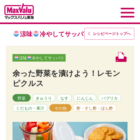
涼味
冷やしてサッパリ
レシピページトップ
へ
涼味
冷やしてサッパリ
余った野菜を漬けよう！レモン
ピクルス
野菜
きゅうり
なす
にんじん
パプリカ
くだもの・果汁
その他
酢・すし酢・ぽん酢