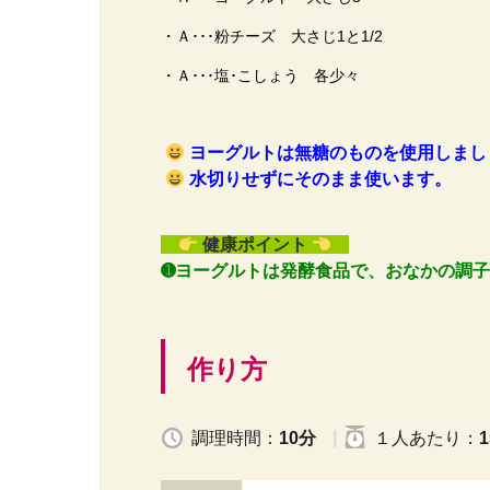
・Ａ･･･粉チーズ 大さじ1と1/2
・Ａ･･･塩･こしょう 各少々
ヨーグルトは無糖のものを使用しまし
水切りせずにそのまま使います。
健康ポイント
➊ヨーグルトは発酵食品で、おなかの調
作り方
調理時間：
10分
１人
あたり
：
1