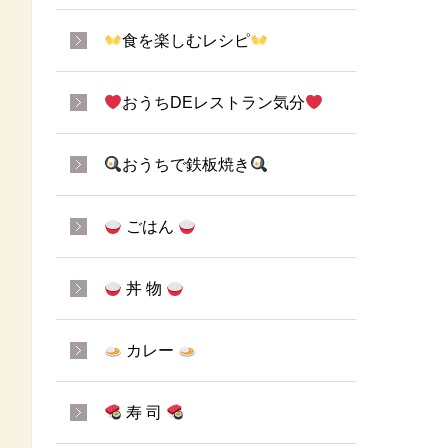
食を楽しむレシピ
おうちDEレストラン気分
おうちで鉄板焼き
ごはん
丼 物
カレー
寿 司