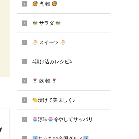
煮 物
サラダ
スイーツ
⁂漬け込みレシピ⁂
飲 物
漬けて美味しく♪
涼味
冷やしてサッパリ
げ
おうちde全国グルメ