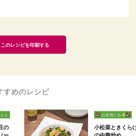
このレシピを印刷する
すすめのレシピ
ニュ
お弁当にも
豆の
小松菜ときくら
ソー
の中華炒め