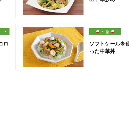
ニュ
丼 物
コロ
ソフトケールを
った中華丼