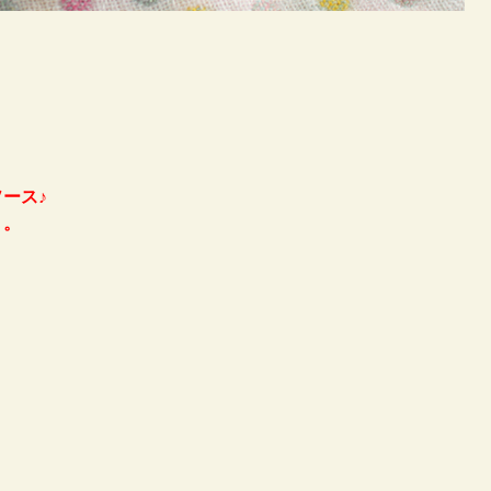
ース♪
う。