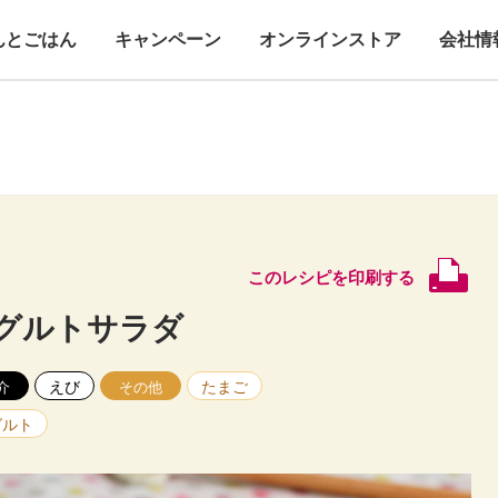
んとごはん
キャンペーン
オンラインストア
会社情
このレシピを印刷する
グルトサラダ
えび
たまご
介
その他
グルト