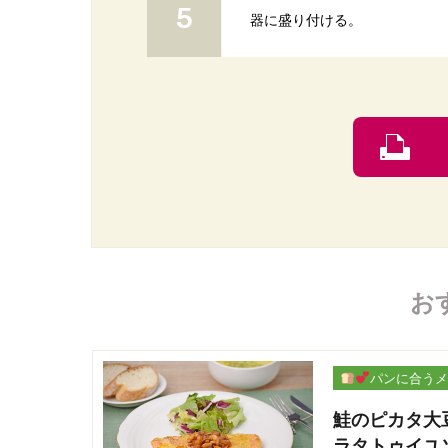
器に盛り付ける。
お
パンに合うメ
ー
鮭のピカタ大
ラタトゥイユ