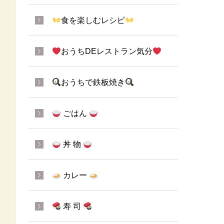
食を楽しむレシピ
おうちDEレストラン気分
おうちで鉄板焼き
ごはん
丼 物
カレー
寿 司