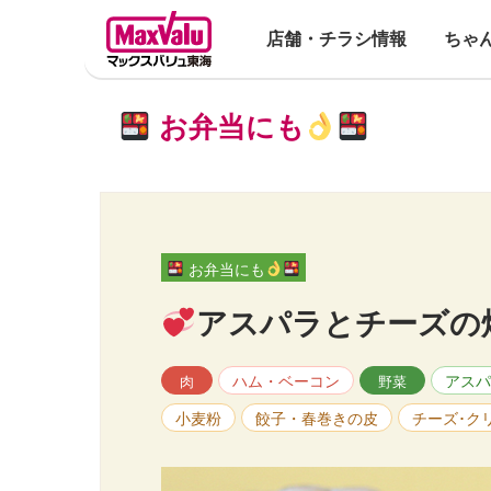
店舗・チラシ情報
ちゃ
お弁当にも
お弁当にも
アスパラとチーズの
ハム・ベーコン
アスパ
肉
野菜
小麦粉
餃子・春巻きの皮
チーズ･ク