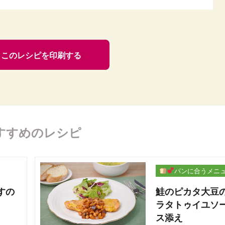
このレシピを印刷する
すすめのレシピ
パンに合うメニ
ー
すの
鮭のピカタ大豆
ラタトゥイユソ
ス添え