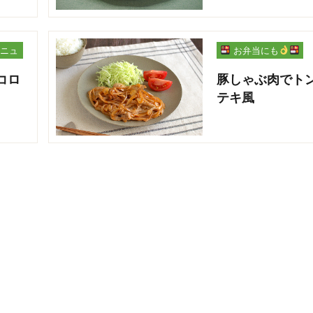
ニュ
お弁当にも
コロ
豚しゃぶ肉でト
テキ風