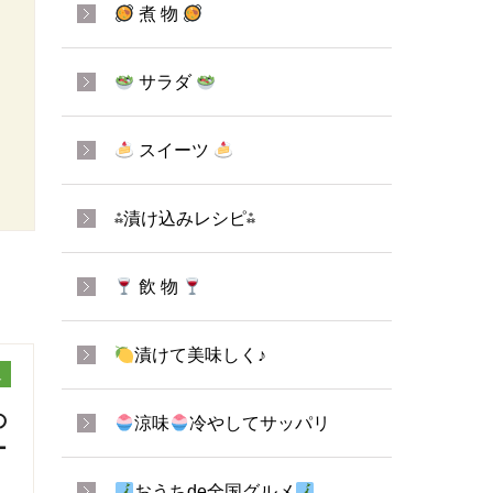
煮 物
サラダ
スイーツ
⁂漬け込みレシピ⁂
飲 物
漬けて美味しく♪
ュ
の
涼味
冷やしてサッパリ
ー
おうちde全国グルメ