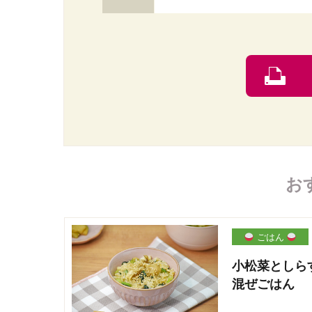
お
ごはん
小松菜としら
混ぜごはん