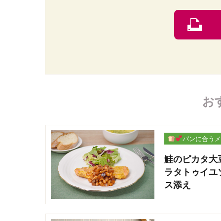
お
パンに合うメ
ー
鮭のピカタ大
ラタトゥイユ
ス添え