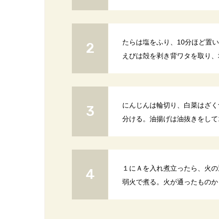
たらは塩をふり、10分ほど置
えびは殻を剥き背ワタを取り、
にんじんは輪切り、白菜はざく
分ける。油揚げは油抜きをして
１にＡを入れ煮立ったら、火の
弱火で煮る。火が通ったものか