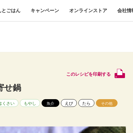
んとごはん
キャンペーン
オンラインストア
会社情
このレシピを印刷する
寄せ鍋
はくさい
もやし
えび
たら
魚介
その他