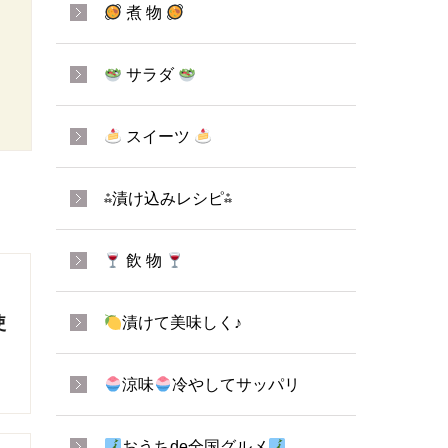
煮 物
サラダ
スイーツ
⁂漬け込みレシピ⁂
飲 物
使
漬けて美味しく♪
涼味
冷やしてサッパリ
おうちde全国グルメ