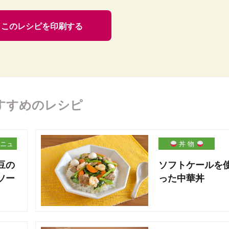
このレシピを印刷する
すすめのレシピ
ニュ
丼 物
豆の
ソフトケールを
ソー
った中華丼