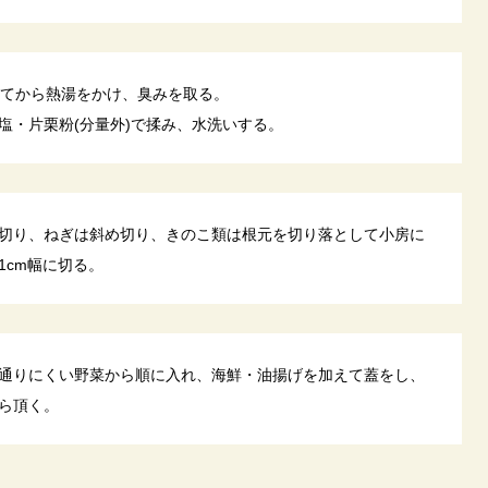
いてから熱湯をかけ、臭みを取る。
塩・片栗粉(分量外)で揉み、水洗いする。
切り、ねぎは斜め切り、きのこ類は根元を切り落として小房に
1cm幅に切る。
通りにくい野菜から順に入れ、海鮮・油揚げを加えて蓋をし、
ら頂く。