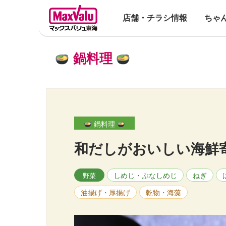
店舗・チラシ情報
ちゃ
鍋料理
鍋料理
和だしがおいしい海鮮
しめじ・ぶなしめじ
ねぎ
野菜
油揚げ・厚揚げ
乾物・海藻