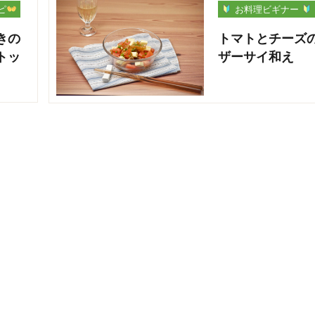
ピ
お料理ビギナー
きの
トマトとチーズ
トッ
ザーサイ和え