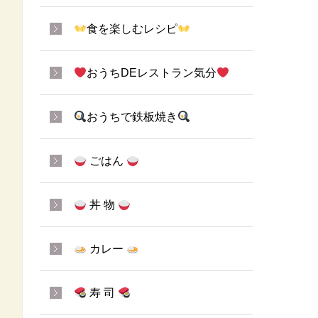
食を楽しむレシピ
おうちDEレストラン気分
おうちで鉄板焼き
ごはん
丼 物
カレー
寿 司