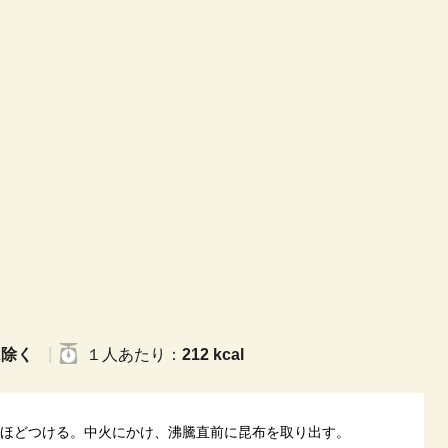
は除く
１人
あたり
：
212 kcal
分ほどつける。中火にかけ、沸騰直前に昆布を取り出す。