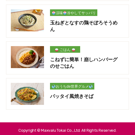
涼味
冷やしてサッパリ
玉ねぎとなすの鶏そぼろそうめ
ん
ごはん
こねずに簡単！崩しハンバーグ
のせごはん
おうちde世界グルメ
パッタイ風焼きそば
Copyright © Maxvalu Tokai Co., Ltd. All Rights Reserved.