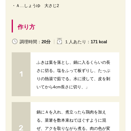
・Ａ…しょうゆ 大さじ2
作り方
調理時間：
20分
１人
あたり
：
171 kcal
ふきは葉を落とし、鍋に入るくらいの長
さに切る。塩をふって板ずりし、たっぷ
りの熱湯で茹でる。水に浸して、皮を剝
いてから4cm長さに切り、」
鍋にＡを入れ、煮立ったら鶏肉を加え
る。菜箸を数本束ねてほぐすように混
ぜ、アクを取りながら煮る。肉の色が変