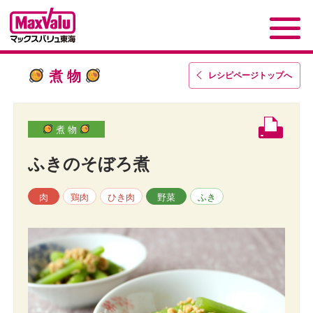
煮 物
レシピページトップ
へ
煮 物
ふきのそぼろ煮
肉
鶏肉
ひき肉
野菜
ふき