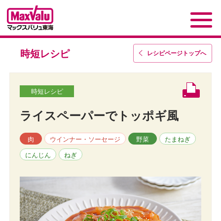
時短レシピ
レシピページトップ
へ
時短レシピ
ライスペーパーでトッポギ風
肉
ウインナー・ソーセージ
野菜
たまねぎ
にんじん
ねぎ