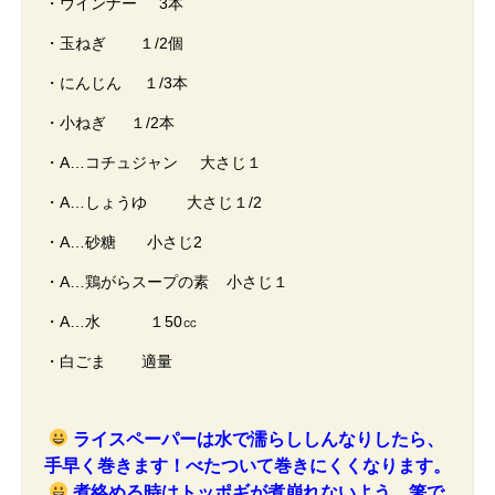
・ウインナー 3本
・玉ねぎ １/2個
・にんじん １/3本
・小ねぎ １/2本
・A…コチュジャン 大さじ１
・A…しょうゆ 大さじ１/2
・A…砂糖 小さじ2
・A…鶏がらスープの素 小さじ１
・A…水 １50㏄
・白ごま 適量
ライスペーパーは水で濡らししんなりしたら、
手早く巻きます！べたついて巻きにくくなります。
煮絡める時はトッポギが煮崩れないよう、箸で