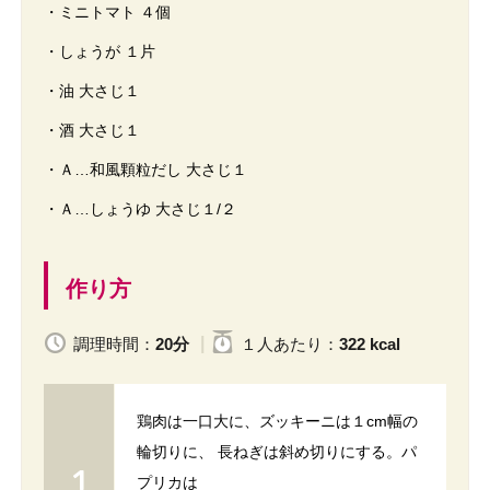
・ミニトマト ４個
・しょうが １片
・油 大さじ１
・酒 大さじ１
・Ａ…和風顆粒だし 大さじ１
・Ａ…しょうゆ 大さじ１/２
作り方
調理時間：
20分
１人
あたり
：
322 kcal
鶏肉は一口大に、ズッキーニは１cm幅の
輪切りに、 長ねぎは斜め切りにする。パ
プリカは