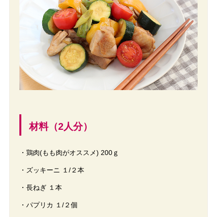
材料（2人分）
・鶏肉(もも肉がオススメ) 200ｇ
・ズッキーニ １/２本
・長ねぎ １本
・パプリカ １/２個