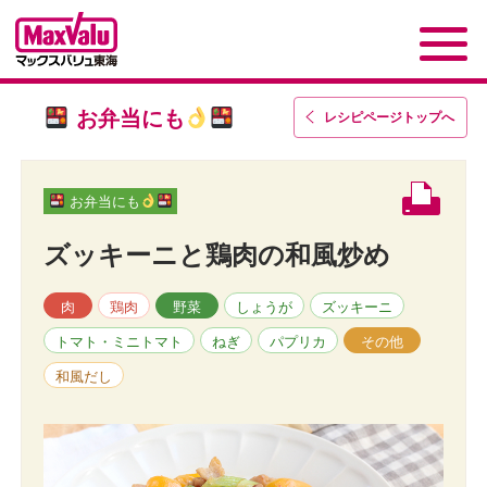
お弁当にも
レシピページトップ
へ
お弁当にも
ズッキーニと鶏肉の和風炒め
肉
鶏肉
野菜
しょうが
ズッキーニ
トマト・ミニトマト
ねぎ
パプリカ
その他
和風だし