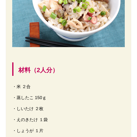
材料（2人分）
・米 ２合
・蒸したこ 150ｇ
・しいたけ ２枚
・えのきたけ １袋
・しょうが １片