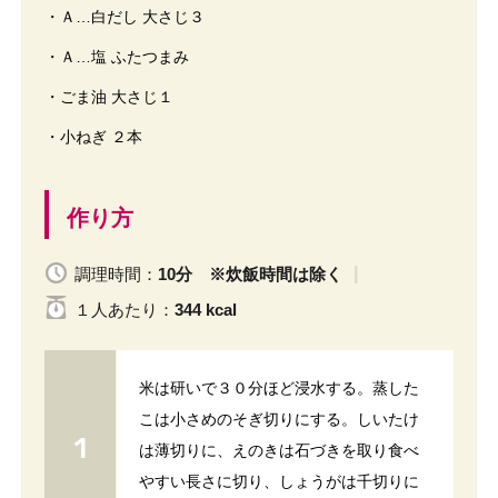
・Ａ…白だし 大さじ３
・Ａ…塩 ふたつまみ
・ごま油 大さじ１
・小ねぎ ２本
作り方
調理時間：
10分 ※炊飯時間は除く
１人
あたり
：
344 kcal
米は研いで３０分ほど浸水する。蒸した
こは小さめのそぎ切りにする。しいたけ
は薄切りに、えのきは石づきを取り食べ
やすい長さに切り、しょうがは千切りに