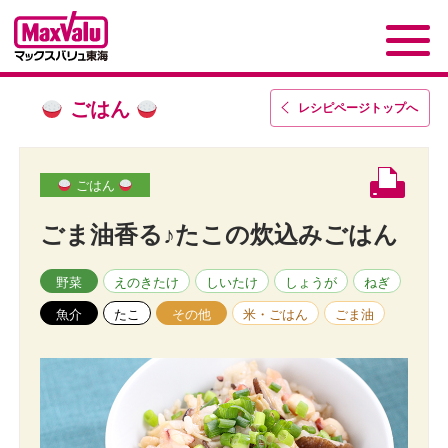
ごはん
レシピページトップ
へ
ごはん
ごま油香る♪たこの炊込みごはん
野菜
えのきたけ
しいたけ
しょうが
ねぎ
魚介
たこ
その他
米・ごはん
ごま油