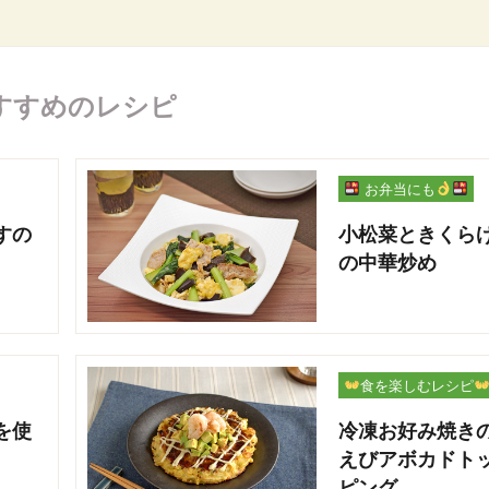
すすめのレシピ
お弁当にも
すの
小松菜ときくら
の中華炒め
食を楽しむレシピ
を使
冷凍お好み焼き
えびアボカドト
ピング