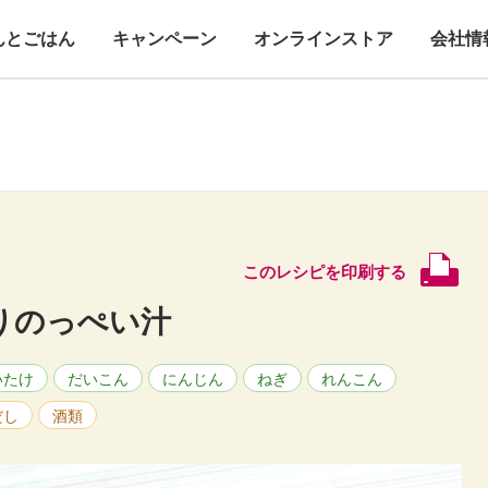
んとごはん
キャンペーン
オンラインストア
会社情
このレシピを印刷する
りのっぺい汁
いたけ
だいこん
にんじん
ねぎ
れんこん
だし
酒類