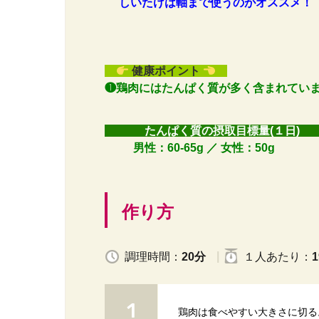
しいたけは軸まで使うのがオススメ！
健康ポイント
❶鶏肉にはたんぱく質が多く含まれてい
たんぱく質の摂取目標量(１
男性：60-65g ／ 女性：50
g
作り方
調理時間：
20分
１人
あたり
：
1
鶏肉は食べやすい大きさに切る