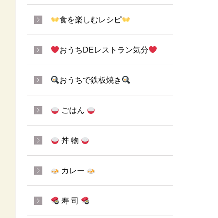
食を楽しむレシピ
おうちDEレストラン気分
おうちで鉄板焼き
ごはん
丼 物
カレー
寿 司