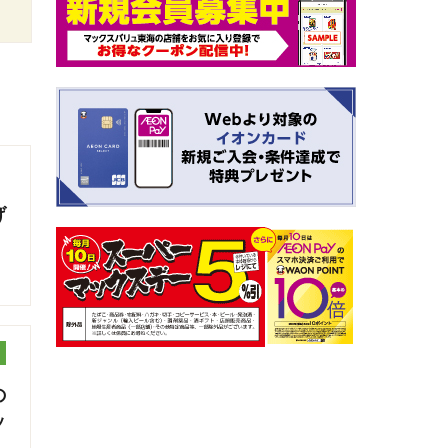
げ
の
ッ