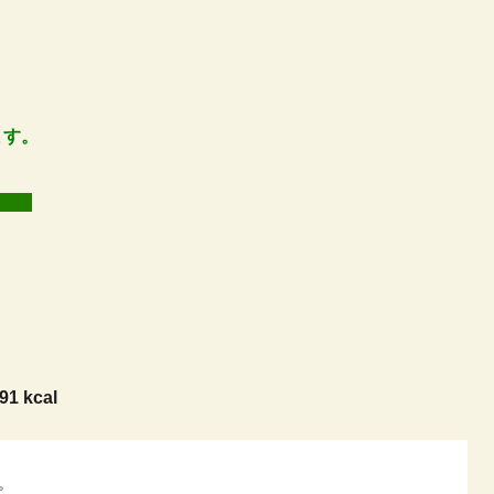
ます。
日)
91 kcal
。