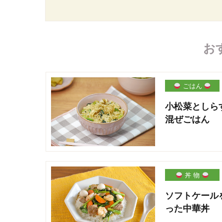
お
ごはん
小松菜としら
混ぜごはん
丼 物
ソフトケール
った中華丼