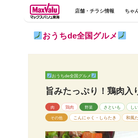
店舗・チラシ情報
ちゃ
おうちde全国グルメ
おうちde全国グルメ
旨みたっぷり！鶏肉入
鶏肉
さといも
し
肉
野菜
こんにゃく・しらたき
和風
その他