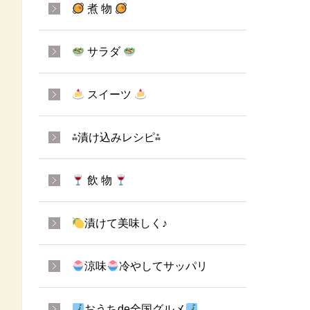
煮 物
サラダ
スイーツ
⁂漬け込みレシピ⁂
飲 物
漬けて美味しく♪
涼味
冷やしてサッパリ
おうちde全国グルメ