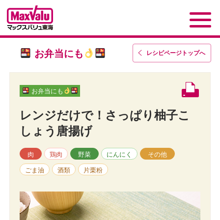
お弁当にも
レシピページトップ
へ
お弁当にも
レンジだけで！さっぱり柚子こ
しょう唐揚げ
肉
鶏肉
野菜
にんにく
その他
ごま油
酒類
片栗粉