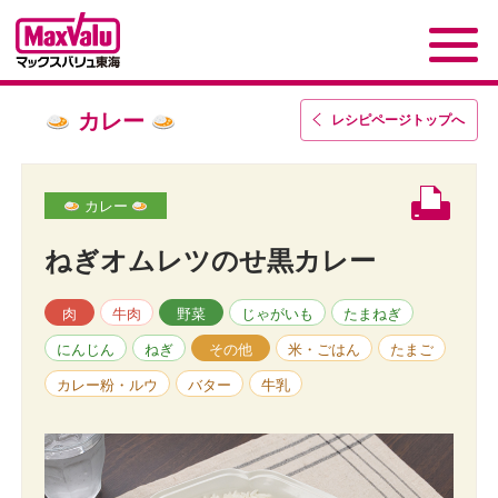
カレー
レシピページトップ
へ
カレー
ねぎオムレツのせ黒カレー
肉
牛肉
野菜
じゃがいも
たまねぎ
にんじん
ねぎ
その他
米・ごはん
たまご
カレー粉・ルウ
バター
牛乳