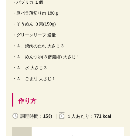
・パプリカ １個
・豚バラ薄切り肉 180ｇ
・そうめん ３束(150g)
・グリーンリーフ 適量
・Ａ…焼肉のたれ 大さじ３
・Ａ…めんつゆ(３倍濃縮) 大さじ１
・Ａ…水 大さじ３
・Ａ…ごま油 大さじ１
作り方
調理時間：
15分
１人
あたり
：
771 kcal