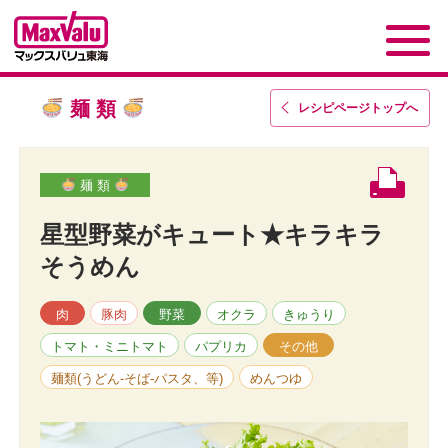
麺 類
レシピページトップ
へ
麺 類
星型野菜がキュート★キラキラ
そうめん
肉
豚肉
野菜
オクラ
きゅうり
トマト・ミニトマト
パプリカ
その他
麺類(うどん-そば-パスタ、等)
めんつゆ