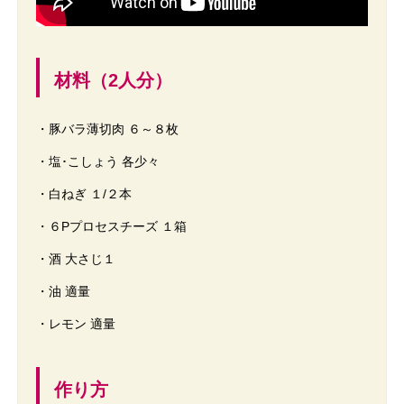
材料（2人分）
・豚バラ薄切肉 ６～８枚
・塩･こしょう 各少々
・白ねぎ １/２本
・６Pプロセスチーズ １箱
・酒 大さじ１
・油 適量
・レモン 適量
作り方