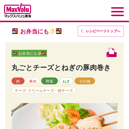
お弁当にも
レシピページトップ
へ
お弁当にも
丸ごとチーズとねぎの豚肉巻き
肉
豚肉
野菜
ねぎ
その他
チーズ･クリームチーズ・粉チーズ