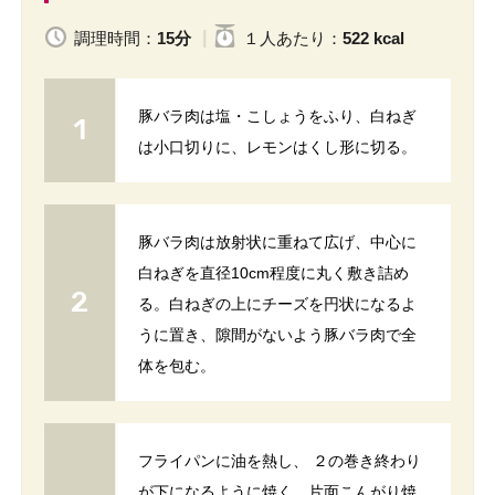
調理時間：
15分
１人
あたり
：
522 kcal
豚バラ肉は塩・こしょうをふり、白ねぎ
は小口切りに、レモンはくし形に切る。
豚バラ肉は放射状に重ねて広げ、中心に
白ねぎを直径10cm程度に丸く敷き詰め
る。白ねぎの上にチーズを円状になるよ
うに置き、隙間がないよう豚バラ肉で全
体を包む。
フライパンに油を熱し、 ２の巻き終わり
が下になるように焼く。片面こんがり焼