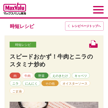
時短レシピ
レシピページトップ
へ
時短レシピ
スピードおかず！牛肉とニラの
スタミナ炒め
肉
牛肉
野菜
えのきたけ
キャベツ
ニラ
にんにく
その他
オイスターソース
ごま油