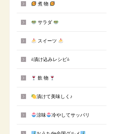
煮 物
サラダ
スイーツ
⁂漬け込みレシピ⁂
飲 物
漬けて美味しく♪
涼味
冷やしてサッパリ
おうちde全国グルメ