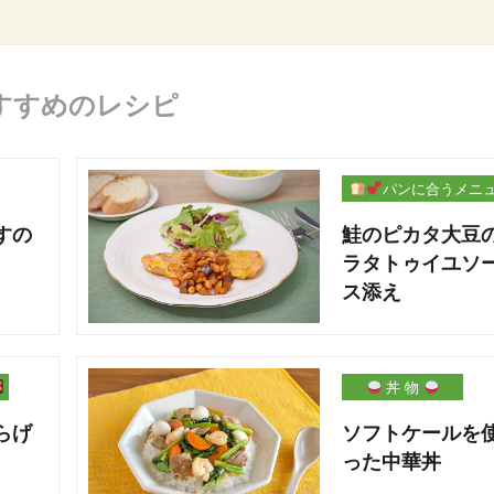
すすめのレシピ
パンに合うメニ
ー
すの
鮭のピカタ大豆
ラタトゥイユソ
ス添え
丼 物
らげ
ソフトケールを
った中華丼