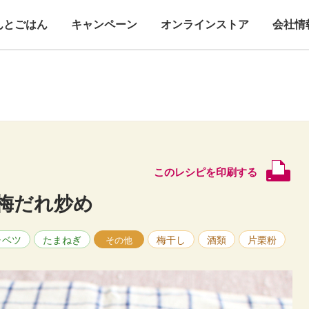
んとごはん
キャンペーン
オンラインストア
会社情
このレシピを印刷する
梅だれ炒め
ャベツ
たまねぎ
梅干し
酒類
片栗粉
その他