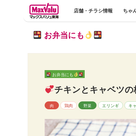
店舗・チラシ情報
ちゃ
お弁当にも
お弁当にも
チキンとキャベツの
鶏肉
エリンギ
キ
肉
野菜