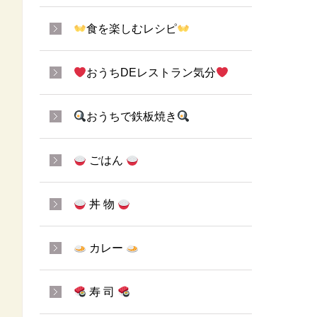
食を楽しむレシピ
おうちDEレストラン気分
おうちで鉄板焼き
ごはん
丼 物
カレー
寿 司