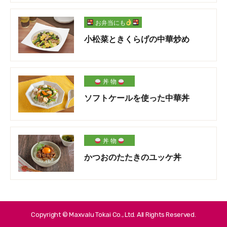
お弁当にも
小松菜ときくらげの中華炒め
丼 物
ソフトケールを使った中華丼
丼 物
かつおのたたきのユッケ丼
Copyright © Maxvalu Tokai Co., Ltd. All Rights Reserved.