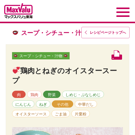
スープ・シチュー・汁物
レシピページトップ
へ
スープ・シチュー・汁物
鶏肉とねぎのオイスタースー
プ
肉
鶏肉
野菜
しめじ・ぶなしめじ
にんじん
ねぎ
その他
中華だし
オイスターソース
ごま油
片栗粉